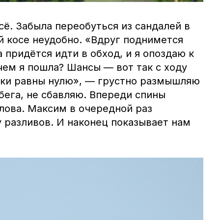
сё. Забыла переобуться из сандалей в
й косе неудобно. «Вдруг поднимется
 придётся идти в обход, и я опоздаю к
ем я пошла? Шансы — вот так с ходу
ски равны нулю», — грустно размышляю
 бега, не сбавляю. Впереди спины
лова. Максим в очередной раз
 разливов. И наконец показывает нам