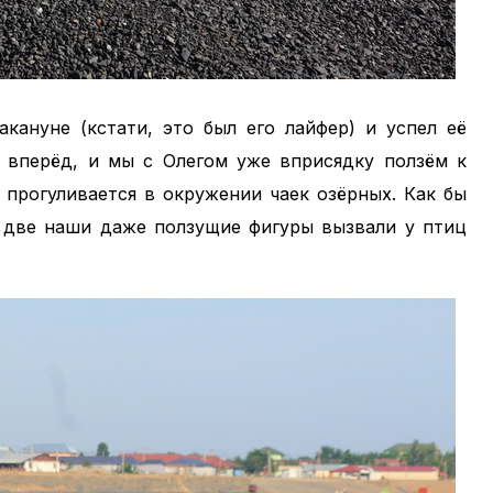
кануне (кстати, это был его лайфер) и успел её
с вперёд, и мы с Олегом уже вприсядку ползём к
 прогуливается в окружении чаек озёрных. Как бы
у две наши даже ползущие фигуры вызвали у птиц