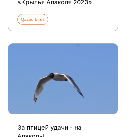
«Крылья Алаколя 2023»
Qazaq Birds
За птицей удачи - на
Алаколь!