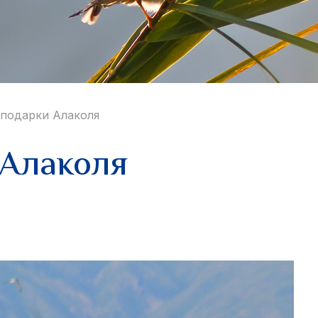
подарки Алаколя
Алаколя