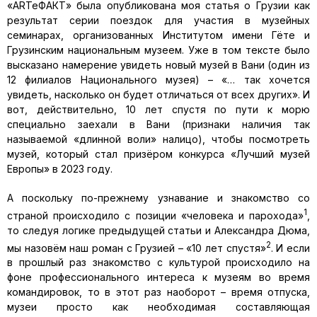
«ARTeФАКТ» была опубликована моя статья о Грузии как
результат серии поездок для участия в музейных
семинарах, организованных Институтом имени Гёте и
Грузинским национальным музеем. Уже в том тексте было
высказано намерение увидеть новый музей в Вани (один из
12 филиалов Национального музея) – «… так хочется
увидеть, насколько он будет отличаться от всех других». И
вот, действительно, 10 лет спустя по пути к морю
специально заехали в Вани (признаки наличия так
называемой «длинной воли» налицо), чтобы посмотреть
музей, который стал призёром конкурса «Лучший музей
Европы» в 2023 году.
А поскольку по-прежнему узнавание и знакомство со
1
страной происходило с позиции «человека и парохода»
,
то следуя логике предыдущей статьи и Александра Дюма,
2
мы назовём наш роман с Грузией – «10 лет спустя»
. И если
в прошлый раз знакомство с культурой происходило на
фоне профессионального интереса к музеям во время
командировок, то в этот раз наоборот – время отпуска,
музеи просто как необходимая составляющая