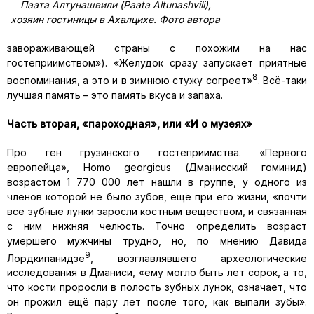
Паата Алтунашвили (Paata Altunashvili),
хозяин гостиницы в Ахалцихе. Фото автора
завораживающей страны с похожим на нас
гостеприимством»). «Желудок сразу запускает приятные
8
воспоминания, а это и в зимнюю стужу согреет»
. Всё-таки
лучшая память – это память вкуса и запаха.
Часть вторая, «пароходная», или «И о музеях»
Про ген грузинского гостеприимства. «Первого
европейца», Homo georgicus (Дманисский гоминид)
возрастом 1 770 000 лет нашли в группе, у одного из
членов которой не было зубов, ещё при его жизни, «почти
все зубные лунки заросли костным веществом, и связанная
с ним нижняя челюсть. Точно определить возраст
умершего мужчины трудно, но, по мнению Давида
9
Лордкипанидзе
, возглавлявшего археологические
исследования в Дманиси, «ему могло быть лет сорок, а то,
что кости проросли в полость зубных лунок, означает, что
он прожил ещё пару лет после того, как выпали зубы».