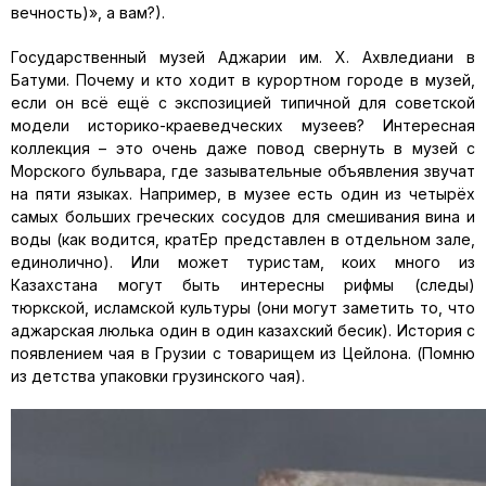
вечность)», а вам?).
Государственный музей Аджарии им. Х. Ахвледиани в
Батуми. Почему и кто ходит в курортном городе в музей,
если он всё ещё с экспозицией типичной для советской
модели историко-краеведческих музеев? Интересная
коллекция – это очень даже повод свернуть в музей с
Морского бульвара, где зазывательные объявления звучат
на пяти языках. Например, в музее есть один из четырёх
самых больших греческих сосудов для смешивания вина и
воды (как водится, кратЕр представлен в отдельном зале,
единолично). Или может туристам, коих много из
Казахстана могут быть интересны рифмы (следы)
тюркской, исламской культуры (они могут заметить то, что
аджарская люлька один в один казахский бесик). История с
появлением чая в Грузии с товарищем из Цейлона. (Помню
из детства упаковки грузинского чая).