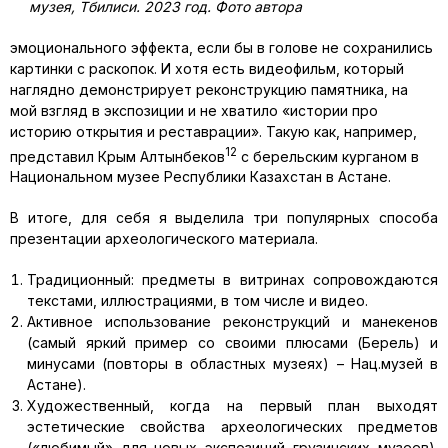
музея, Тбилиси. 2023 год. Фото автора
эмоционального эффекта, если бы в голове не сохранились
картинки с раскопок. И хотя есть видеофильм, который
наглядно демонстрирует реконструкцию памятника, на
мой взгляд в экспозиции и не хватило «истории про
историю открытия и реставрации». Такую как, например,
12
представил Крым Алтынбеков
с берельским курганом в
Национальном музее Республики Казахстан в Астане.
В итоге, для себя я выделила три популярных способа
презентации археологического материала.
Традиционный: предметы в витринах сопровождаются
текстами, иллюстрациями, в том числе и видео.
Активное использование реконструкций и манекенов
(самый яркий пример со своими плюсами (Берель) и
минусами (повторы в областных музеях) – Нац.музей в
Астане).
Художественный, когда на первый план выходят
эстетические свойства археологических предметов
(«любимый» для новых экспозиций грузинских музеев).