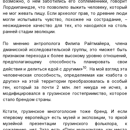
Возможно, о нём заботились его соплеменники, говорит
Лордкипанидзе, что позволило выжить человеку, который
не мог жевать пищу. Если археолог прав, то древние люди
могли испытывать чувство, похожее на сострадание, –
неожиданное качество для тех, кто находился на столь
ранней стадии эволюции.
По мнению антрополога Филипа Райтмайера, члена
дманисской исследовательской группы, это «может быть
признаком перехода к более высокому уровню отношений,
предполагающему способность планировать свои
10
действия и делиться едой с другими»
. На мой взгляд эта
человеческая способность, определяемая как «забота о
других» на этой территории преобразовалась в особый
ген, который за почти 2 млн. лет никуда не исчез, а
модифицировался в грузинское гостеприимство, которое
стало брендом страны.
Кстати, грузинское многоголосие тоже бренд. И если
«первому европейцу» есть музей и экспозиции, то яркой
музейной презентации грузинского фольклора, к
сожалению, нет. Зато есть «Парк музыкантов», как место