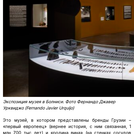
Экспозиция музея в Болниси. Фото Фернандо Джавер
Урквиджо (Fernando Javier Urquijo)
Это музей, в котором представлены бренды Грузии –
«первый европеец» (вернее история, с ним связанная, 1
млн 700 тыс лет) и «родина вина» (на стенках сосудов