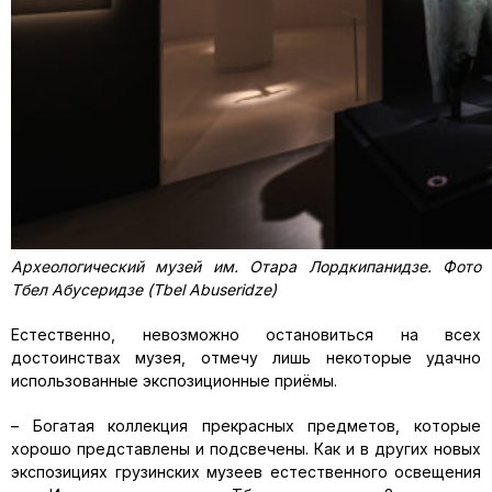
Археологический музей им. Отара Лордкипанидзе. Фото
Тбел Абусеридзе (Tbel Abuseridze)
Естественно, невозможно остановиться на всех
достоинствах музея, отмечу лишь некоторые удачно
использованные экспозиционные приёмы.
– Богатая коллекция прекрасных предметов, которые
хорошо представлены и подсвечены. Как и в других новых
экспозициях грузинских музеев естественного освещения