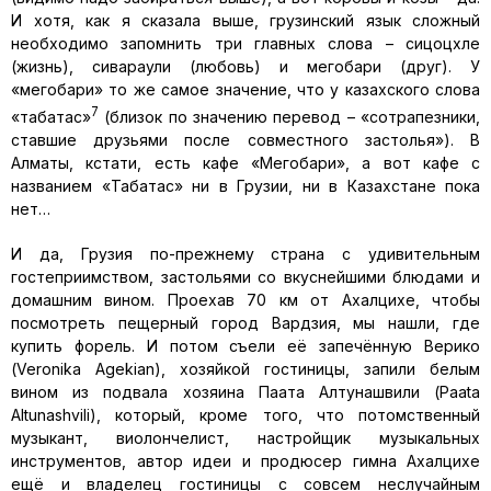
И хотя, как я сказала выше, грузинский язык сложный
необходимо запомнить три главных слова – сицоцхле
(жизнь), сиқвараули (любовь) и мегобари (друг). У
«мегобари» то же самое значение, что у казахского слова
7
«табақтас»
(близок по значению перевод – «сотрапезники,
ставшие друзьями после совместного застолья»). В
Алматы, кстати, есть кафе «Мегобари», а вот кафе с
названием «Табақтас» ни в Грузии, ни в Казахстане пока
нет…
И да, Грузия по-прежнему страна с удивительным
гостеприимством, застольями со вкуснейшими блюдами и
домашним вином. Проехав 70 км от Ахалцихе, чтобы
посмотреть пещерный город Вардзия, мы нашли, где
купить форель. И потом съели её запечённую Верико
(Veronika Agekian), хозяйкой гостиницы, запили белым
вином из подвала хозяина Паата Алтунашвили (Paata
Altunashvili), который, кроме того, что потомственный
музыкант, виолончелист, настройщик музыкальных
инструментов, автор идеи и продюсер гимна Ахалцихе
ещё и владелец гостиницы с совсем неслучайным