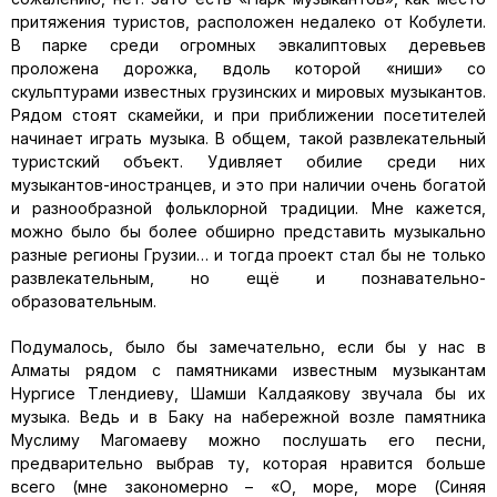
притяжения туристов, расположен недалеко от Кобулети.
В парке среди огромных эвкалиптовых деревьев
проложена дорожка, вдоль которой «ниши» со
скульптурами известных грузинских и мировых музыкантов.
Рядом стоят скамейки, и при приближении посетителей
начинает играть музыка. В общем, такой развлекательный
туристский объект. Удивляет обилие среди них
музыкантов-иностранцев, и это при наличии очень богатой
и разнообразной фольклорной традиции. Мне кажется,
можно было бы более обширно представить музыкально
разные регионы Грузии… и тогда проект стал бы не только
развлекательным, но ещё и познавательно-
образовательным.
Подумалось, было бы замечательно, если бы у нас в
Алматы рядом с памятниками известным музыкантам
Нургисе Тлендиеву, Шамши Калдаякову звучала бы их
музыка. Ведь и в Баку на набережной возле памятника
Муслиму Магомаеву можно послушать его песни,
предварительно выбрав ту, которая нравится больше
всего (мне закономерно – «О, море, море (Синяя