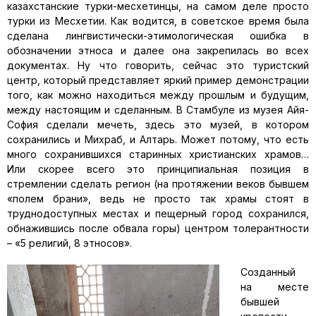
казахстанские турки-месхетинцы, на самом деле просто
турки из Месхетии. Как водится, в советское время была
сделана лингвистически-этимологическая ошибка в
обозначении этноса и далее она закрепилась во всех
документах. Ну что говорить, сейчас это туристский
центр, который представляет яркий пример демонстрации
того, как можно находиться между прошлым и будущим,
между настоящим и сделанным. В Стамбуле из музея Айя-
София сделали мечеть, здесь это музей, в котором
сохранились и Михраб, и Алтарь. Может потому, что есть
много сохранившихся старинных христианских храмов…
Или скорее всего это принципиальная позиция в
стремлении сделать регион (на протяжении веков бывшем
«полем брани», ведь не просто так храмы стоят в
труднодоступных местах и пещерный город сохранился,
обнажившись после обвала горы) центром толерантности
– «5 религий, 8 этносов».
Созданный
на месте
бывшей