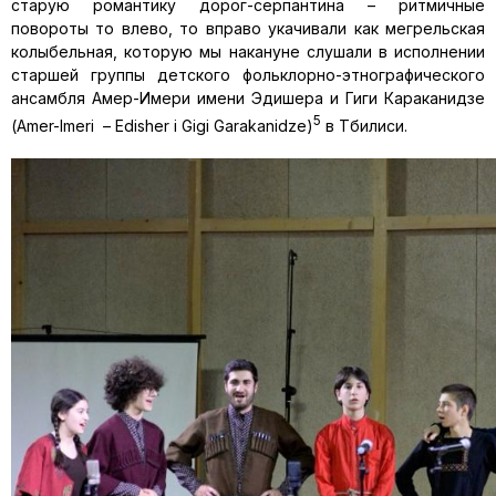
старую романтику дорог-серпантина – ритмичные
повороты то влево, то вправо укачивали как мегрельская
колыбельная, которую мы накануне слушали в исполнении
старшей группы детского фольклорно-этнографического
ансамбля Амер-Имери имени Эдишера и Гиги Караканидзе
5
(Amer-Imeri – Edisher i Gigi Garakanidze)
в Тбилиси.