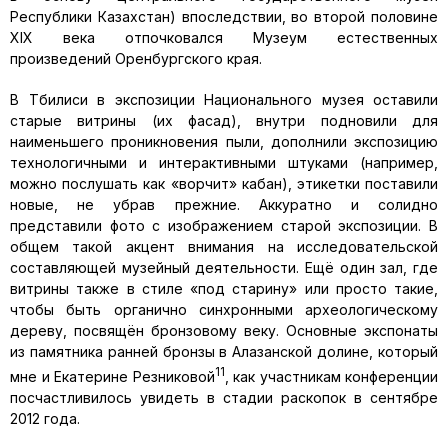
Республики Казахстан) впоследствии, во второй половине
XIX века отпочковался Музеум естественных
произведений Оренбургского края.
В Тбилиси в экспозиции Национального музея оставили
старые витрины (их фасад), внутри подновили для
наименьшего проникновения пыли, дополнили экспозицию
технологичными и интерактивными штуками (например,
можно послушать как «ворчит» кабан), этикетки поставили
новые, не убрав прежние. Аккуратно и солидно
представили фото с изображением старой экспозиции. В
общем такой акцент внимания на исследовательской
составляющей музейный деятельности. Ещё один зал, где
витрины также в стиле «под старину» или просто такие,
чтобы быть органично синхронными археологическому
дереву, посвящён бронзовому веку. Основные экспонаты
из памятника ранней бронзы в Алазанской долине, который
11
мне и Екатерине Резниковой
, как участникам конференции
посчастливилось увидеть в стадии раскопок в сентябре
2012 года.