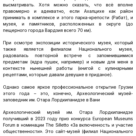
высматривать. Хотя можно сказать, что всё вполне
правомерно и адекватно, если Ахалцихе как район
принимать в комплексе и этого парка-крепости (Рабат), и
музея, и памятников, расположенных в округе (до
пещерного города Вардзия всего 70 км).
При осмотре экспозиции исторического музея, который
также является филиалом Национального музея,
радовалась повторной встрече с запомнившимися
предметам (ядра пушек, например) и новым для меня в
контексте нынешней работы (книгой с кулинарными
рецептами, которые давали девушке в приданое).
Однако самое яркое профессиональное открытие Грузии
этого года – это, конечно, Археологический музей-
заповедник им. Отара Лордкипанидзе в Вани
Археологический музей им. Отара Лордкипанидзе
получивший в 2023 году приз конкурса European Museums
Forum в номинации The Silletto «За включенность и участие
общественности». Это сайт-музей (филиал Национального