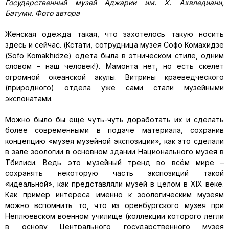
Государственный музей Аджарии им. Х. Ахвледиани,
Батуми. Фото автора
Женская одежда такая, что захотелось такую носить
здесь и сейчас. (Кстати, сотрудница музея Софо Комахидзе
(Sofo Komakhidze) одета была в этническом стиле, одним
словом – наш человек!). Мамонта нет, но есть скелет
огромной океанской акулы. Витрины краеведческого
(природного) отдела уже сами стали музейными
экспонатами.
Можно было бы ещё чуть-чуть доработать их и сделать
более современными в подаче материала, сохранив
концепцию «музея музейной экспозиции», как это сделали
в зале зоологии в основном здании Национального музея в
Тбилиси. Ведь это музейный тренд во всём мире –
сохранять некоторую часть экспозиций такой
«идеальной», как представляли музей в целом в XIX веке.
Как пример интереса именно к зоологическим музеям
можно вспомнить то, что из оренбургского музея при
Неплюевском военном училище (коллекции которого легли
в основу Центрального государственного музея