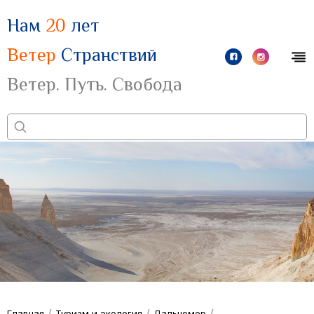
Нам
20
лет
Ветер
Странствий
Ветер. Путь. Свобода
/
/
/
Главная
Туризм и экология
Дальномер