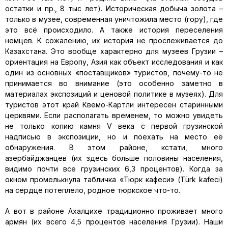
остатки и пр., 8 тыс лет). Историческая добыча золота –
только в музее, современная уничтожила место (гору), где
это всё происходило. А также история переселения
немцев. К сожалению, их история не прослеживается до
Казахстана. Это вообще характерно для музеев Грузии –
ориентация на Европу, Азия как объект исследования и как
один из основных «поставщиков» туристов, почему-то не
принимается во внимание (это особенно заметно в
материалах экспозиций и ценовой политике в музеях). Для
туристов этот край Квемо-Картли интересен старинными
церквями. Если располагать временем, то можно увидеть
не только копию камня V века с первой грузинской
надписью в экспозиции, но и поехать на место её
обнаружения. В этом районе, кстати, много
азербайджанцев (их здесь больше половины населения,
видимо почти все грузинских 6,3 процентов). Когда за
окном промелькнула табличка «Тюрк кафеси» (Тürk kafeci)
на сердце потеплело, родное тюркское что-то.
А вот в районе Ахалцихе традиционно проживает много
армян (их всего 4,5 процентов населения Грузии). Наши