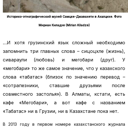
Историко-этнографический музей Самцхе-Джавахети в Ахалцихе. Фото
Мириан Киладзе (Mirian Kiladze)
…И хотя грузинский язык сложный необходимо
запомнить три главных слова – сицоцхле (жизнь),
сиқвараули (любовь) и мегобари (друг). У
«мегобари» то же самое значение, что у казахского
слова «табақтас» (близок по значению перевод –
«сотрапезники, ставшие друзьями после
совместного застолья»). В Алматы, кстати, есть
кафе «Мегобари», а вот кафе с названием
«Табақтас» ни в Грузии, ни в Казахстане пока нет.
В 2013 году в первом номере казахстанского журнала