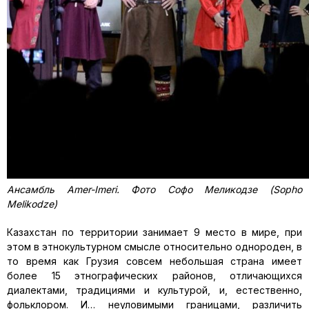
Ансамбль Amer-Imeri. Фото Софо Меликодзе (Sopho
Melikodze)
Казахстан по территории занимает 9 место в мире, при
этом в этнокультурном смысле относительно однороден, в
то время как Грузия совсем небольшая страна имеет
более 15 этнографических районов, отличающихся
диалектами, традициями и культурой, и, естественно,
фольклором. И… неуловимыми границами, различить