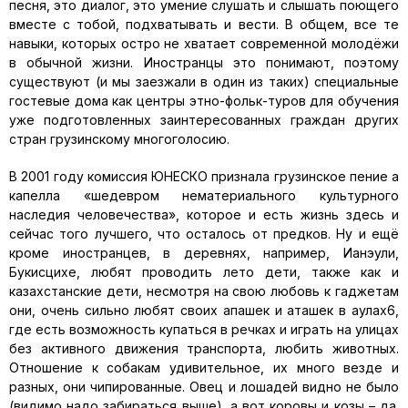
песня, это диалог, это умение слушать и слышать поющего
вместе с тобой, подхватывать и вести. В общем, все те
навыки, которых остро не хватает современной молодёжи
в обычной жизни. Иностранцы это понимают, поэтому
существуют (и мы заезжали в один из таких) специальные
гостевые дома как центры этно-фольк-туров для обучения
уже подготовленных заинтересованных граждан других
стран грузинскому многоголосию.
В 2001 году комиссия ЮНЕСКО признала грузинское пение а
капелла «шедевром нематериального культурного
наследия человечества», которое и есть жизнь здесь и
сейчас того лучшего, что осталось от предков. Ну и ещё
кроме иностранцев, в деревнях, например, Ианэули,
Букисцихе, любят проводить лето дети, также как и
казахстанские дети, несмотря на свою любовь к гаджетам
они, очень сильно любят своих апашек и аташек в аулах6,
где есть возможность купаться в речках и играть на улицах
без активного движения транспорта, любить животных.
Отношение к собакам удивительное, их много везде и
разных, они чипированные. Овец и лошадей видно не было
(видимо надо забираться выше), а вот коровы и козы – да.