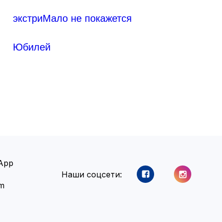
экстриМало не покажется
Юбилей
App
Наши соцсети:
am