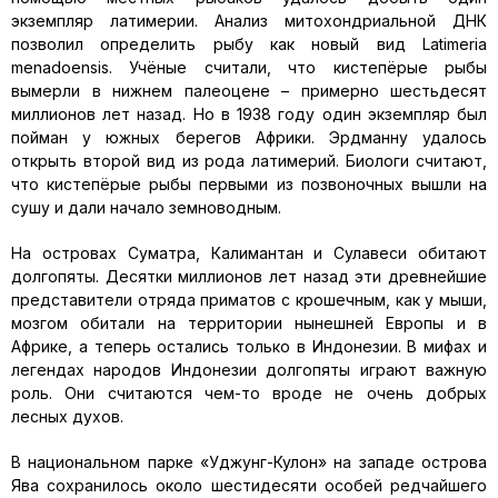
экземпляр латимерии. Анализ митохондриальной ДНК
позволил определить рыбу как новый вид Latimeria
menadoensis. Учёные считали, что кистепёрые рыбы
вымерли в нижнем палеоцене – примерно шестьдесят
миллионов лет назад. Но в 1938 году один экземпляр был
пойман у южных берегов Африки. Эрдманну удалось
открыть второй вид из рода латимерий. Биологи считают,
что кистепёрые рыбы первыми из позвоночных вышли на
сушу и дали начало земноводным.
На островах Суматра, Калимантан и Сулавеси обитают
долгопяты. Десятки миллионов лет назад эти древнейшие
представители отряда приматов с крошечным, как у мыши,
мозгом обитали на территории нынешней Европы и в
Африке, а теперь остались только в Индонезии. В мифах и
легендах народов Индонезии долгопяты играют важную
роль. Они считаются чем-то вроде не очень добрых
лесных духов.
В национальном парке «Уджунг-Кулон» на западе острова
Ява сохранилось около шестидесяти особей редчайшего