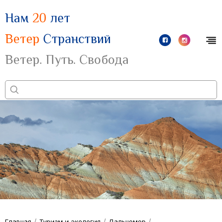
Нам
20
лет
Ветер
Странствий
Ветер. Путь. Свобода
/
/
/
Главная
Туризм и экология
Дальномер