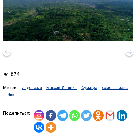
keyboard_backspace
arrow_right_alt
874
Метки:
Индонезия
Максим Левитин
Суматра
хомо сапиенс
Ява
Поделиться: