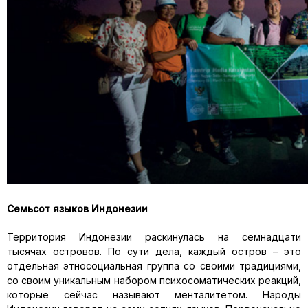
Семьсот языков Индонезии
Территория Индонезии раскинулась на семнадцати
тысячах островов. По сути дела, каждый остров – это
отдельная этносоциальная группа со своими традициями,
со своим уникальным набором психосоматических реакций,
которые сейчас называют менталитетом. Народы