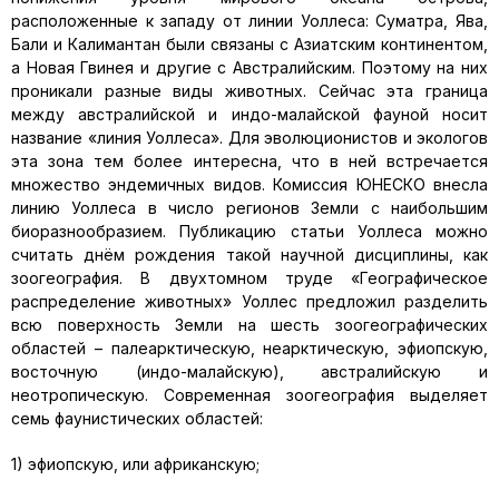
расположенные к западу от линии Уоллеса: Суматра, Ява,
Бали и Калимантан были связаны с Азиатским континентом,
а Новая Гвинея и другие с Австралийским. Поэтому на них
проникали разные виды животных. Сейчас эта граница
между австралийской и индо-малайской фауной носит
название «линия Уоллеса». Для эволюционистов и экологов
эта зона тем более интересна, что в ней встречается
множество эндемичных видов. Комиссия ЮНЕСКО внесла
линию Уоллеса в число регионов Земли с наибольшим
биоразнообразием. Публикацию статьи Уоллеса можно
считать днём рождения такой научной дисциплины, как
зоогеография. В двухтомном труде «Географическое
распределение животных» Уоллес предложил разделить
всю поверхность Земли на шесть зоогеографических
областей – палеарктическую, неарктическую, эфиопскую,
восточную (индо-малайскую), австралийскую и
неотропическую. Современная зоогеография выделяет
семь фаунистических областей:
1) эфиопскую, или африканскую;