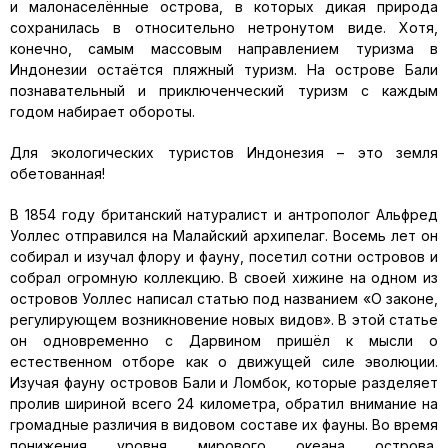
и малонаселённые острова, в которых дикая природа
сохранилась в относительно нетронутом виде. Хотя,
конечно, самым массовым направлением туризма в
Индонезии остаётся пляжный туризм. На острове Бали
познавательный и приключенческий туризм с каждым
годом набирает обороты.
Для экологических туристов Индонезия – это земля
обетованная!
В 1854 году британский натуралист и антрополог Альфред
Уоллес отправился на Малайский архипелаг. Восемь лет он
собирал и изучал флору и фауну, посетил сотни островов и
собрал огромную коллекцию. В своей хижине на одном из
островов Уоллес написал статью под названием «О законе,
регулирующем возникновение новых видов». В этой статье
он одновременно с Дарвином пришёл к мысли о
естественном отборе как о движущей силе эволюции.
Изучая фауну островов Бали и Ломбок, которые разделяет
пролив шириной всего 24 километра, обратил внимание на
громадные различия в видовом составе их фауны. Во время
понижения уровня мирового океана острова,