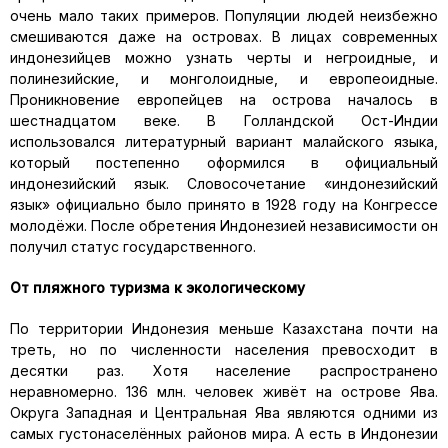
очень мало таких примеров. Популяции людей неизбежно
смешиваются даже на островах. В лицах современных
индонезийцев можно узнать черты и негроидные, и
полинезийские, и монголоидные, и европеоидные.
Проникновение европейцев на острова началось в
шестнадцатом веке. В Голландской Ост-Индии
использовался литературный вариант малайского языка,
который постепенно оформился в официальный
индонезийский язык. Словосочетание «индонезийский
язык» официально было принято в 1928 году на Конгрессе
молодёжи. После обретения Индонезией независимости он
получил статус государственного.
От пляжного туризма к экологическому
По территории Индонезия меньше Казахстана почти на
треть, но по численности населения превосходит в
десятки раз. Хотя население распространено
неравномерно. 136 млн. человек живёт на острове Ява.
Округа Западная и Центральная Ява являются одними из
самых густонаселённых районов мира. А есть в Индонезии