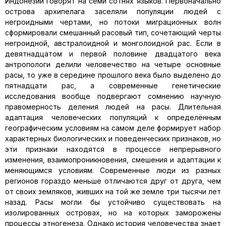
Индонезии говорят на семи сотнях языков. Первоначально
острова архипелага заселяли популяции людей с
негроидными чертами, но потоки миграционных волн
сформировали смешанный расовый тип, сочетающий черты
негроидной, австралоидной и монголоидной рас. Если в
девятнадцатом и первой половине двадцатого века
антропологи делили человечество на четыре основные
расы, то уже в середине прошлого века было выделено до
пятнадцати рас, а современные генетические
исследования вообще подвергают сомнению научную
правомерность деления людей на расы. Длительная
адаптация человеческих популяций к определённым
географическим условиям на самом деле формирует набор
характерных биологических и поведенческих признаков, но
эти признаки находятся в процессе непрерывного
изменения, взаимопроникновения, смешения и адаптации к
меняющимся условиям. Современные люди из разных
регионов гораздо меньше отличаются друг от друга, чем
от своих земляков, живших на той же земле три тысячи лет
назад. Расы могли бы устойчиво существовать на
изолированных островах, но на которых заморожены
процессы этногенеза. Однако история человечества знает