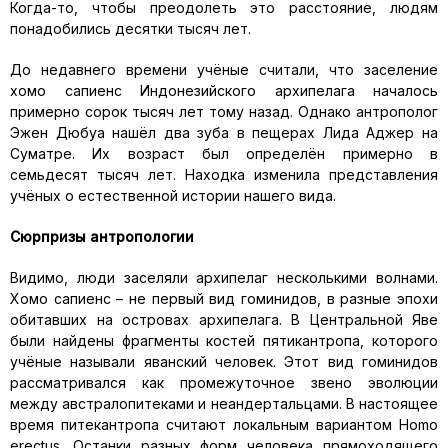
Когда-то, чтобы преодолеть это расстояние, людям
понадобились десятки тысяч лет.
До недавнего времени учёные считали, что заселение
хомо сапиенс Индонезийского архипелага началось
примерно сорок тысяч лет тому назад. Однако антрополог
Эжен Дюбуа нашёл два зуба в пещерах Лида Аджер на
Суматре. Их возраст был определён примерно в
семьдесят тысяч лет. Находка изменила представления
учёных о естественной истории нашего вида.
Сюрпризы антропологии
Видимо, люди заселяли архипелаг несколькими волнами.
Хомо сапиенс – не первый вид гоминидов, в разные эпохи
обитавших на островах архипелага. В Центральной Яве
были найдены фрагменты костей пятикантропа, которого
учёные называли яванский человек. Этот вид гоминидов
рассматривался как промежуточное звено эволюции
между австралопитеками и неандертальцами. В настоящее
время питекантропа считают локальным вариантом Homo
erectus. Останки разных форм человека прямоходящего