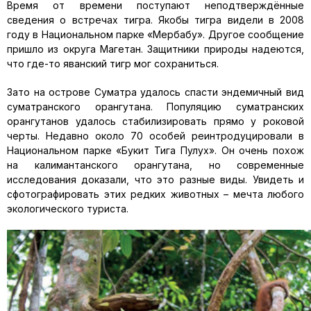
Время от времени поступают неподтверждённые
сведения о встречах тигра. Якобы тигра видели в 2008
году в Национальном парке «Мербабу». Другое сообщение
пришло из округа Магетан. Защитники природы надеются,
что где-то яванский тигр мог сохраниться.
Зато на острове Суматра удалось спасти эндемичный вид
суматранского орангутана. Популяцию суматранских
орангутанов удалось стабилизировать прямо у роковой
черты. Недавно около 70 особей реинтродуцировали в
Национальном парке «Букит Тига Пулух». Он очень похож
на калимантанского орангутана, но современные
исследования доказали, что это разные виды. Увидеть и
сфотографировать этих редких животных – мечта любого
экологического туриста.