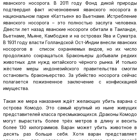
яванского носорога. В 2011 году Фонд дикой природы
подтвердил факт исчезновения яванского носорога в
национальном парке «Каттьен» во Вьетнаме. Истребление
яванского носорога – это полностью заслуга человека.
Двести лет назад яванские носороги обитали в Таиланде,
Вьетнаме, Мьяне, Камбодже и на островах Ява и Суматра.
В 1931 году власти Голландской Ост-Индии внесли яванских
носорогов в список охраняемых видов, но их число
продолжало сокращаться. Браконьеры добывали редких
животных для нужд китайского чёрного рынка. И только
жёсткие меры индонезийского правительства смогли
остановить браконьерство. За убийство носорога сейчас
полагается пожизненное заключение с конфискацией
имущества.
Такая же мера наказания ждёт желающих убить варана с
острова Комодо. Это самый крупный из ныне живущих
представителей класса пресмыкающихся. Драконы Комодо
могут вырастать более трёх метров в длину и весить
более 130 килограммов. Варан может убить животное в
десять раз больше себя. Хотя варан представляет