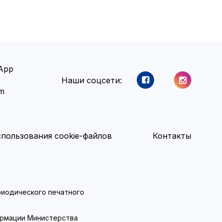
App
Наши соцсети:
am
пользования cookie-файлов
Контакты
ериодического печатного
ормации Министерства