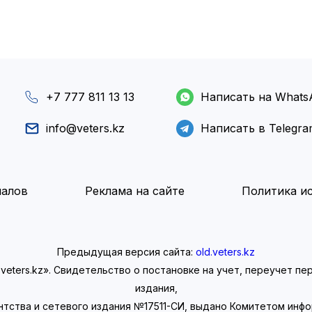
+7 777 811 13 13
Написать на Whats
info@veters.kz
Написать в Telegr
иалов
Реклама на сайте
Политика ис
Предыдущая версия сайта:
old.veters.kz
eters.kz». Свидетельство о постановке на учет, переучет п
издания,
нтства и сетевого издания №17511-СИ, выдано Комитетом инф