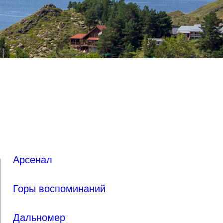
Арсенал
Горы воспоминаний
Дальномер