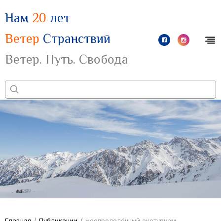
Нам
20
лет
Ветер
Странствий
Ветер. Путь. Свобода
/
/
Главная
Публикации
Неопределённый экотуризм