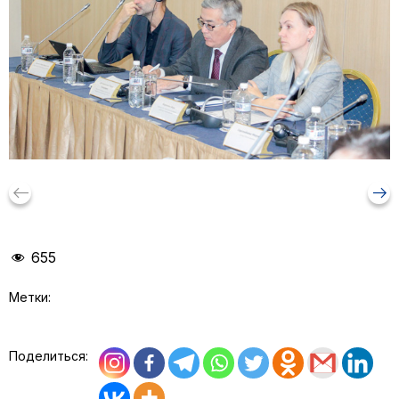
keyboard_backspace
arrow_right_alt
655
Метки:
Поделиться: