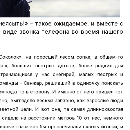
неясыть!» – такое ожидаемое, и вместе с
 виде звонка телефона во время нашего
околок», на поросшей лесом сопке, в общем-то
вок, больших пёстрых дятлов, более редких для
тречающихся у нас снегирей, малых пёстрых и
команды – Санжар, решивший в одиночку поискать
ем куда-то в сторону. И именно от него пришёл тот
тно, выглядело весьма забавно, как взрослые люди
аветной цели. И вот она, та самая длиннохвостая
 сидела на расстоянии метров 10 от нас, немного
ёрные глаза как бы просвечивали сквозь иголки, и