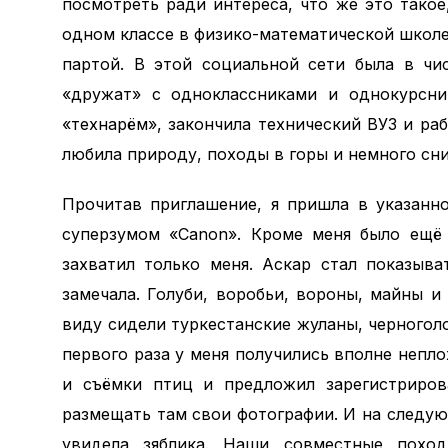
посмотреть ради интереса, что же это такое
одном классе в физико-математической школе
партой. В этой социальной сети была в чи
«дружат» с одноклассниками и однокурсни
«технарём», закончила технический ВУЗ и раб
любила природу, походы в горы и немного сни
Прочитав приглашение, я пришла в указанн
суперзумом «Canon». Кроме меня было ещё 
захватил только меня. Аскар стал показыв
замечала. Голуби, воробьи, вороны, майны и
виду сидели туркестанские жуланы, черноголо
первого раза у меня получились вполне непло
и съёмки птиц и предложил зарегистрирова
размещать там свои фотографии. И на следую
увидела зяблика. Наши совместные похо