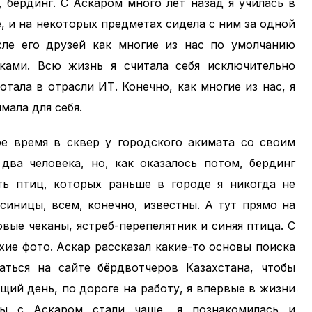
, бёрдинг. С Аскаром много лет назад я училась в
, и на некоторых предметах сидела с ним за одной
сле его друзей как многие из нас по умолчанию
ками. Всю жизнь я считала себя исключительно
отала в отрасли ИТ. Конечно, как многие из нас, я
мала для себя.
ое время в сквер у городского акимата со своим
два человека, но, как оказалось потом, бёрдинг
ать птиц, которых раньше в городе я никогда не
 синицы, всем, конечно, известны. А тут прямо на
вые чеканы, ястреб-перепелятник и синяя птица. С
хие фото. Аскар рассказал какие-то основы поиска
ться на сайте бёрдвотчеров Казахстана, чтобы
щий день, по дороге на работу, я впервые в жизни
ды с Аскаром стали чаще, я познакомилась и