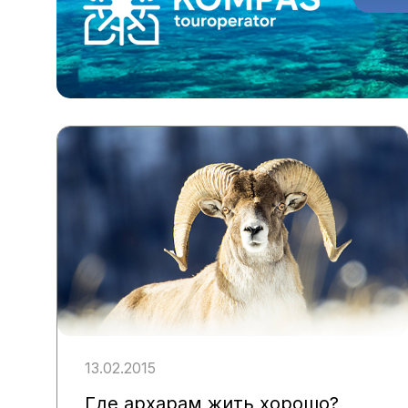
13.02.2015
Где архарам жить хорошо?