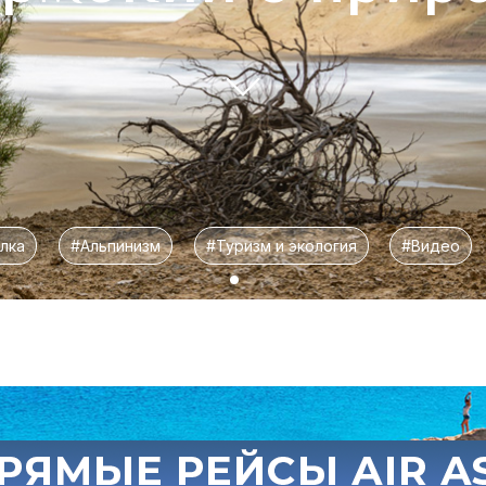
лка
#Альпинизм
#Туризм и экология
#Видео