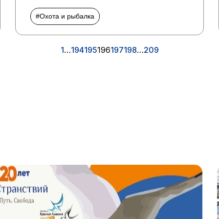
#Охота и рыбалка
1
…
194
195
196
197
198
…
209