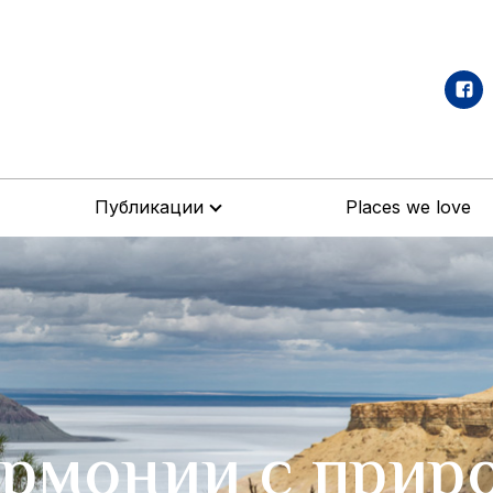
Публикации
Places we love
армонии с прир