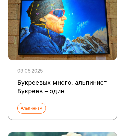
09.06.2025
Букреевых много, альпинист
Букреев – один
Альпинизм