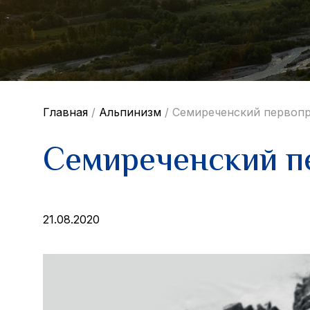
Главная
/
Альпинизм
/
Семиреченский первоп
Семиреченский п
21.08.2020