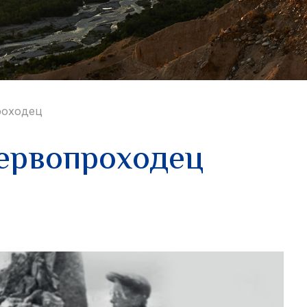
роходец
ервопроходец