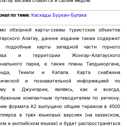
Алатау весьма славится и своим мёдом.
иал по теме:
Каскады Бурхан-Булака
мо обзорной карты-схемы туристских объектов
гарского Алатау, данное издание также содержит
е подробные карты западной части горного
сива и территории Жонгар-Алатауского
онального парка, а также планы Талдыкоргана,
анда, Текели и Капала. Карта снабжена
тической и познавательной информацией по
зму в Джунгарии, являясь, как и всегда,
образным компактным путеводителем по региону.
ние формата А2 выпущено общим тиражом в 4500
мпляров в трёх языковых версиях (на казахском,
ом и английском языках) и будет распространяться