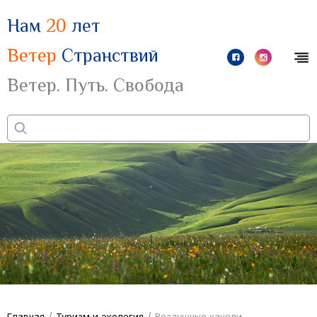
Нам
20
лет
Ветер
Странствий
Ветер. Путь. Свобода
/
/
Главная
Туризм и экология
Воздушные качели