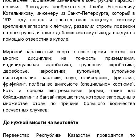
Последнее глобальное изменение в конструкции парашют
получил благодаря изобретателю Глебу Евгеньевичу
Котельникову, инженеру из Санкт-Петербурга, который в
1912 году создал и запатентовал ранцевую систему
крепления аппарата к лётчику, разделил стропы подвески
на две группы, и также добавил систему выхода воздуха с
помощью отверстия в куполе.
Мировой парашютный спорт в наше время состоит из
многих дисциплин: на точность приземления,
индивидуальная акробатика, групповая акробатика,
двоеборье, акробатика купольная, купольное
пилотирование, пара-ски, свуп, скайсёрфинг, фристайл,
фрифлйинг, полёты во вингсьюте (специальном костюме).
Есть и совсем экстремальные формы, такие как
бэйсджампинг и банзай-парашютизм, которые запрещены в
множестве стран по причине большого количества
несчастных случаев.
До нужной высоты на вертолёте
Первенство Республики Казахстан проводится по