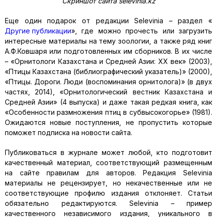
Скриншот сайта selevinia.kz
Еще один подарок от редакции Selevinia – раздел «
Другие публикации
», где можно прочесть или загрузить
интересные материалы на тему зоологии, а также ряд книг
А.Ф.Ковшаря или подготовленных им сборников. В их числе
– «Орнитологи Казахстана и Средней Азии: XX век» (2003),
«Птицы Казахстана (библиографический указатель)» (2000),
«Птицы. Дороги. Люди (воспоминания орнитолога)» (в двух
частях, 2014), «Орнитологический вестник Казахстана и
Средней Азии» (4 выпуска) и даже такая редкая книга, как
«Особенности размножения птиц в субвысокогорье» (1981).
Ожидаются новые поступления, не пропустить которые
поможет подписка на новости сайта.
Публиковаться в журнале может любой, кто подготовит
качественный материал, соответствующий размещенным
на сайте правилам для авторов. Редакция Selevinia
материалы не рецензирует, но некачественные или не
соответствующие профилю издания отклоняет. Статьи
обязательно редактируются. Selevinia – пример
качественного независимого издания, уникального в