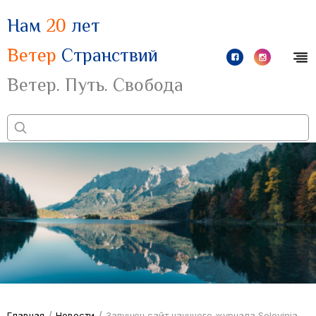
Нам
20
лет
Ветер
Странствий
Ветер. Путь. Свобода
/
/
Главная
Новости
Запущен сайт научного журнала Selevinia