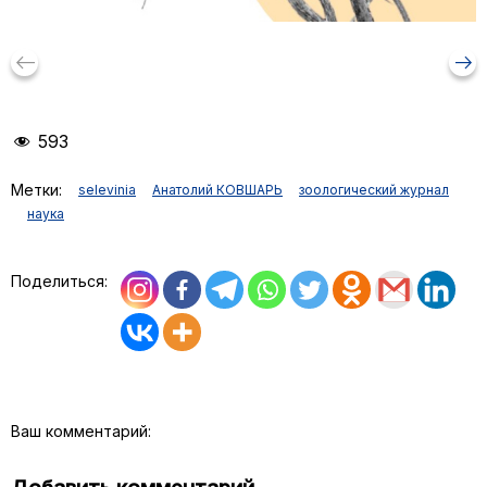
keyboard_backspace
arrow_right_alt
593
Метки:
selevinia
Анатолий КОВШАРЬ
зоологический журнал
наука
Поделиться:
Ваш комментарий: