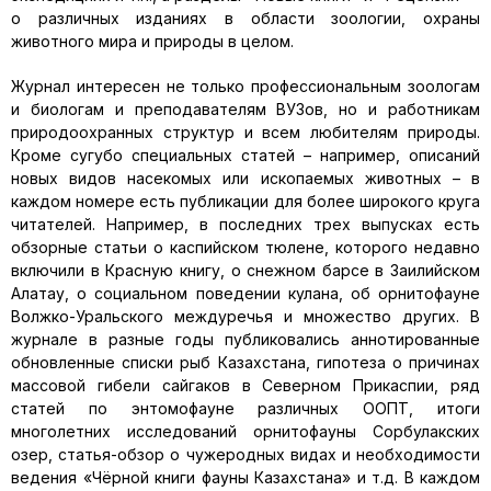
о различных изданиях в области зоологии, охраны
животного мира и природы в целом.
Журнал интересен не только профессиональным зоологам
и биологам и преподавателям ВУЗов, но и работникам
природоохранных структур и всем любителям природы.
Кроме сугубо специальных статей – например, описаний
новых видов насекомых или ископаемых животных – в
каждом номере есть публикации для более широкого круга
читателей. Например, в последних трех выпусках есть
обзорные статьи о каспийском тюлене, которого недавно
включили в Красную книгу, о снежном барсе в Заилийском
Алатау, о социальном поведении кулана, об орнитофауне
Волжко-Уральского междуречья и множество других. В
журнале в разные годы публиковались аннотированные
обновленные списки рыб Казахстана, гипотеза о причинах
массовой гибели сайгаков в Северном Прикаспии, ряд
статей по энтомофауне различных ООПТ, итоги
многолетних исследований орнитофауны Сорбулакских
озер, статья-обзор о чужеродных видах и необходимости
ведения «Чёрной книги фауны Казахстана» и т.д. В каждом