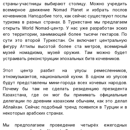
страны-участницы выбирают столицу. Можно учредить
всемирное движение Nomad Planet и избрать послов
кочевников. Наподобие того, как сейчас существуют послы
туризма в разных странах. В Туркестане мы предлагаем
открыть World Nomad-центр. У нас уже разработан эскиз
его территории, занимающей более тысячи гектаров. По
сути это второй Туркестан. Он включает центральную
фигуру Аттилы высотой более ста метров, всемирный
музей номадизма, музей оружия. Там можно будет
устраивать реконструкции эпохальных битв кочевников.
Этот центр разбит на улусы ремесленников,
этномузыкантов, национальной кухни. В одном из улусов
будут представлены мини-города всех кочевых народов.
Почему бы там не сделать резиденцию президента
Казахстана, где он мог бы принимать официальные
делегации по древним казахским обычаям, как это делал
Аблайхан. Сейчас подобный тренд появился в Турции и в
некоторых арабских странах.
Мы предполагаем проведение четырёх ежегодных