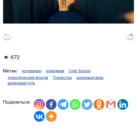
keyboard_backspace
arrow_right_alt
672
Метки:
кочевники
номадизм
Олег Белов
туристический форум
Туркестан
шелковая виза
шелковый путь
Поделиться: