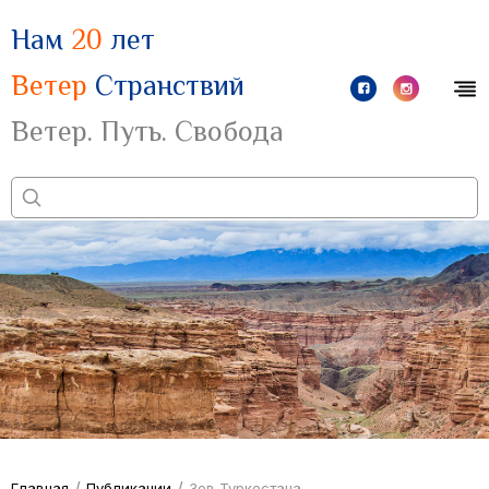
Нам
20
лет
Ветер
Странствий
Ветер. Путь. Свобода
/
/
Главная
Публикации
Зов Туркестана