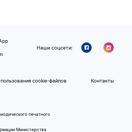
App
Наши соцсети:
am
пользования cookie-файлов
Контакты
ериодического печатного
ормации Министерства