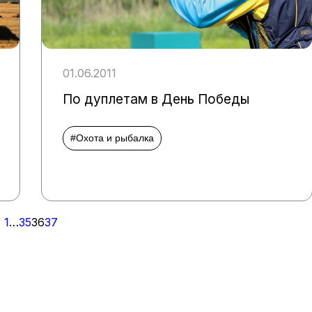
01.06.2011
По дуплетам в День Победы
#Охота и рыбалка
1
…
35
36
37