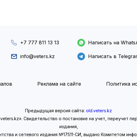
+7 777 811 13 13
Написать на Whats
info@veters.kz
Написать в Telegr
иалов
Реклама на сайте
Политика ис
Предыдущая версия сайта:
old.veters.kz
eters.kz». Свидетельство о постановке на учет, переучет п
издания,
нтства и сетевого издания №17511-СИ, выдано Комитетом инф