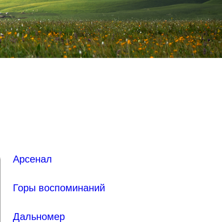
Арсенал
Горы воспоминаний
Дальномер