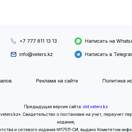
+7 777 811 13 13
Написать на Whats
info@veters.kz
Написать в Telegr
иалов
Реклама на сайте
Политика ис
Предыдущая версия сайта:
old.veters.kz
eters.kz». Свидетельство о постановке на учет, переучет п
издания,
нтства и сетевого издания №17511-СИ, выдано Комитетом инф