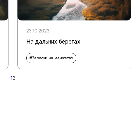
23.10.2023
На дальних берегах
#Записки на манжетах
1
2