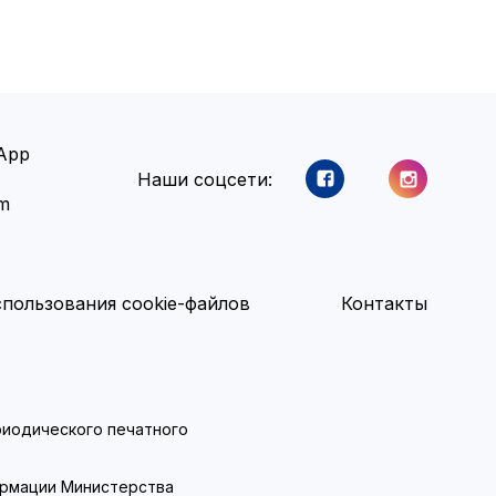
App
Наши соцсети:
am
пользования cookie-файлов
Контакты
ериодического печатного
ормации Министерства