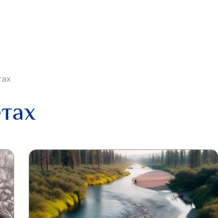
тах
етах