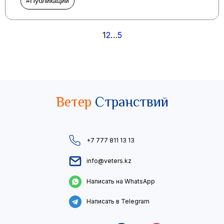
#Публикации
Пагинация
1
2
…
5
записей
Ветер
Странствий
+7 777 811 13 13
info@veters.kz
Написать на WhatsApp
Написать в Telegram