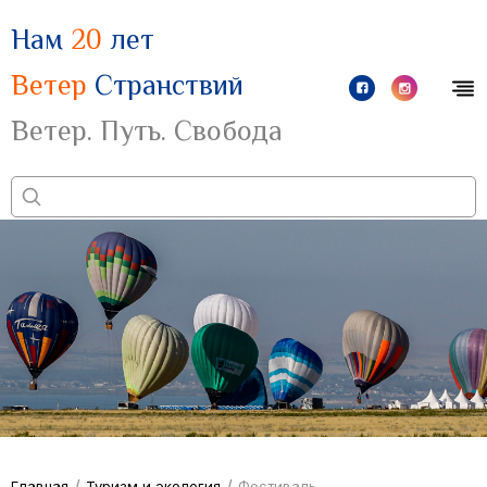
Нам
20
лет
Ветер
Странствий
Ветер. Путь. Свобода
/
/
Главная
Туризм и экология
Фестиваль