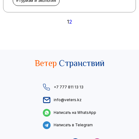
#Туризм и экология
Пагинация
1
2
записей
Ветер
Странствий
+7 777 811 13 13
info@veters.kz
Написать на WhatsApp
Написать в Telegram