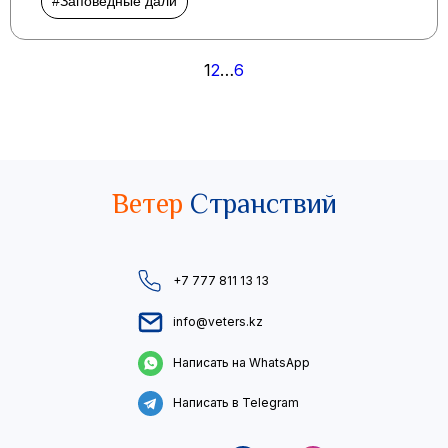
#Заповедные дали
Пагинация
1
2
…
6
записей
Ветер
Странствий
+7 777 811 13 13
info@veters.kz
Написать на WhatsApp
Написать в Telegram