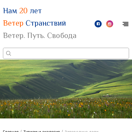
Нам
20
лет
Ветер
Странствий
Ветер. Путь. Свобода
/
/
Главная
Туризм и экология
Заповедные дали