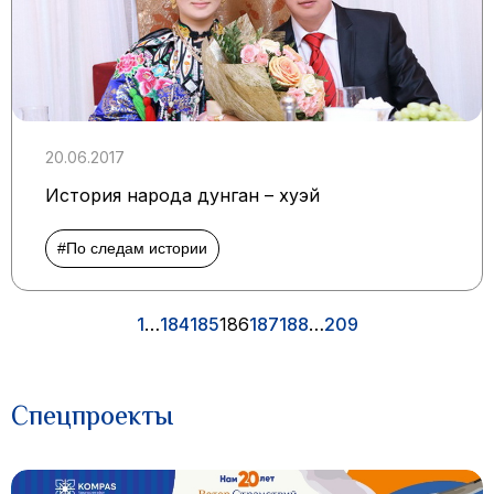
20.06.2017
История народа дунган – хуэй
#По следам истории
1
…
184
185
186
187
188
…
209
Спецпроекты