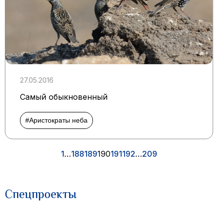
27.05.2016
Самый обыкновенный
#Аристократы неба
1
…
188
189
190
191
192
…
209
Спецпроекты