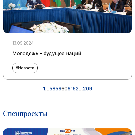
13.09.2024
Молодёжь – будущее наций
#Новости
1
…
58
59
60
61
62
…
209
Спецпроекты