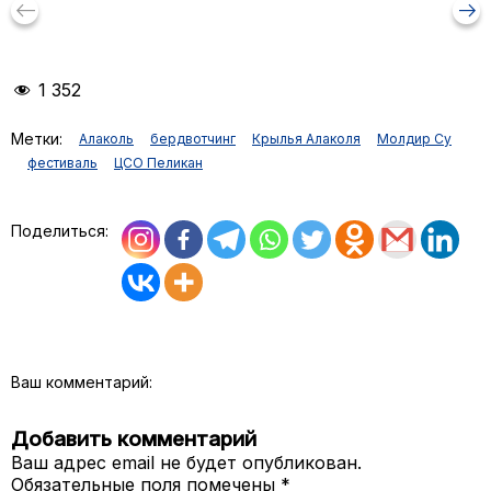
keyboard_backspace
arrow_right_alt
1 352
Метки:
Алаколь
бердвотчинг
Крылья Алаколя
Молдир Су
фестиваль
ЦСО Пеликан
Поделиться:
Ваш комментарий:
Добавить комментарий
Ваш адрес email не будет опубликован.
Обязательные поля помечены
*