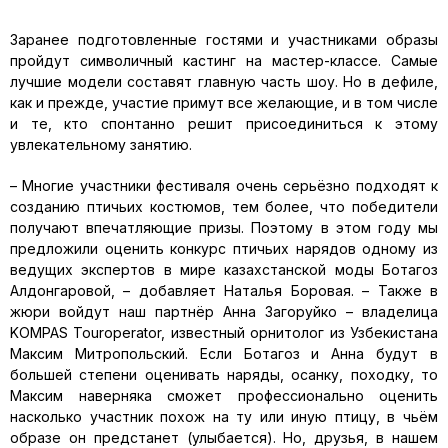
Заранее подготовленные гостями и участниками образы
пройдут символичный кастинг на мастер-классе. Самые
лучшие модели составят главную часть шоу. Но в дефиле,
как и прежде, участие примут все желающие, и в том числе
и те, кто спонтанно решит присоединиться к этому
увлекательному занятию.
– Многие участники фестиваля очень серьёзно подходят к
созданию птичьих костюмов, тем более, что победители
получают впечатляющие призы. Поэтому в этом году мы
предложили оценить конкурс птичьих нарядов одному из
ведущих экспертов в мире казахстанской моды Ботагоз
Алдонгаровой, – добавляет Наталья Боровая. – Также в
жюри войдут наш партнёр Анна Загоруйко – владелица
KOMPAS Touroperator, известный орнитолог из Узбекистана
Максим Митропольский. Если Ботагоз и Анна будут в
большей степени оценивать наряды, осанку, походку, то
Максим наверняка сможет профессионально оценить
насколько участник похож на ту или иную птицу, в чьём
образе он предстанет (улыбается). Но, друзья, в нашем