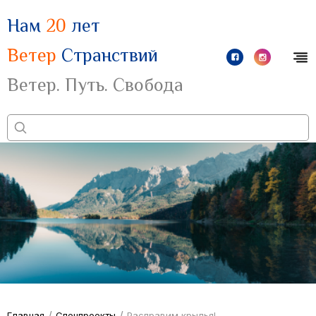
Нам
20
лет
Ветер
Странствий
Ветер. Путь. Свобода
/
/
Главная
Спецпроекты
Расправим крылья!