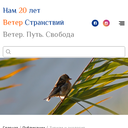
Нам
20
лет
Ветер
Странствий
Ветер. Путь. Свобода
/
/
Главная
Публикации
Туризм и экология