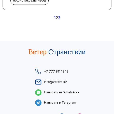
#Аристократы неба
Пагинация
1
2
3
записей
Ветер
Странствий
+7 777 811 13 13
info@veters.kz
Написать на WhatsApp
Написать в Telegram