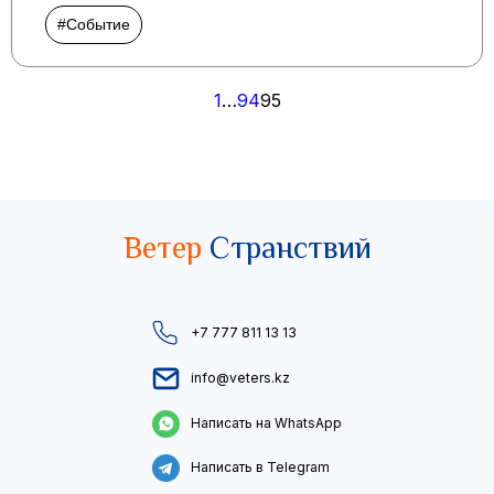
#Событие
Пагинация
1
…
94
95
записей
Ветер
Странствий
+7 777 811 13 13
info@veters.kz
Написать на WhatsApp
Написать в Telegram