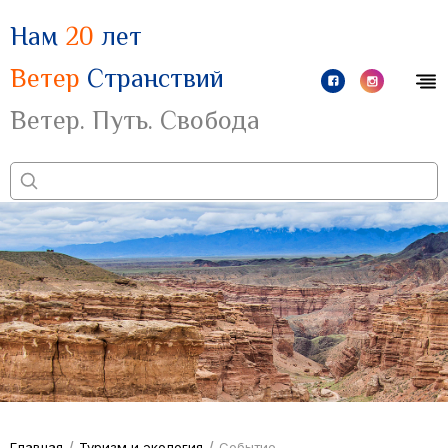
Нам
20
лет
Ветер
Странствий
Ветер. Путь. Свобода
/
/
Главная
Туризм и экология
Событие