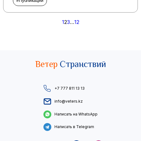
#Публикации
Пагинация
1
2
3
…
12
записей
Ветер
Странствий
+7 777 811 13 13
info@veters.kz
Написать на WhatsApp
Написать в Telegram