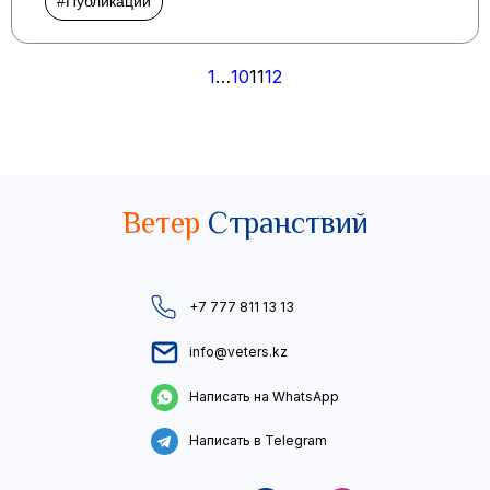
#Публикации
Пагинация
1
…
10
11
12
записей
Ветер
Странствий
+7 777 811 13 13
info@veters.kz
Написать на WhatsApp
Написать в Telegram