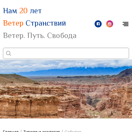
Нам
20
лет
Ветер
Странствий
Ветер. Путь. Свобода
/
/
Главная
Туризм и экология
Событие