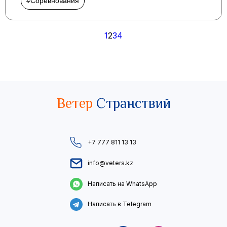
#Соревнования
Пагинация
1
2
3
4
записей
Ветер
Странствий
+7 777 811 13 13
info@veters.kz
Написать на WhatsApp
Написать в Telegram