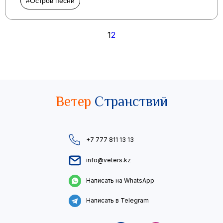
#Остров песни
Пагинация
1
2
записей
Ветер
Странствий
+7 777 811 13 13
info@veters.kz
Написать на WhatsApp
Написать в Telegram