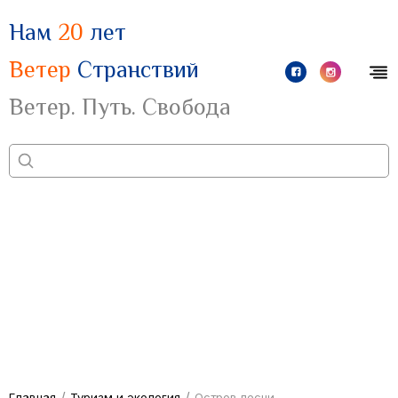
Нам
20
лет
Ветер
Странствий
Ветер. Путь. Свобода
/
/
Главная
Туризм и экология
Остров песни