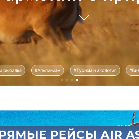
лка
#Альпинизм
#Туризм и экология
#Видео