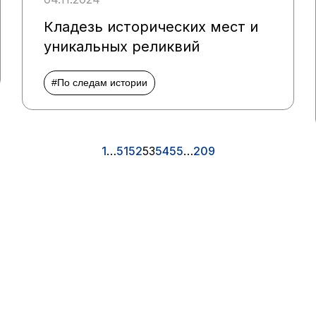
Кладезь исторических мест и
уникальных реликвий
#По следам истории
1
…
51
52
53
54
55
…
209