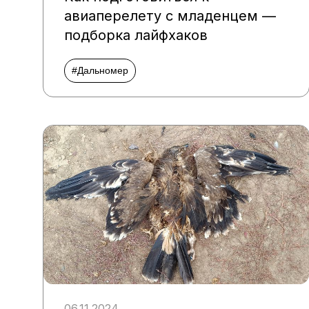
авиаперелету с младенцем —
подборка лайфхаков
#Дальномер
06.11.2024