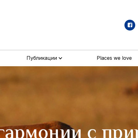
Публикации
Places we love
армонии с прир