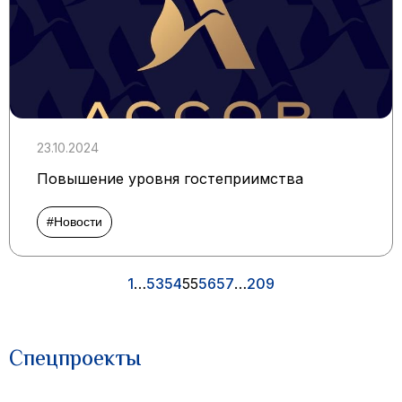
23.10.2024
Повышение уровня гостеприимства
#Новости
1
…
53
54
55
56
57
…
209
Спецпроекты