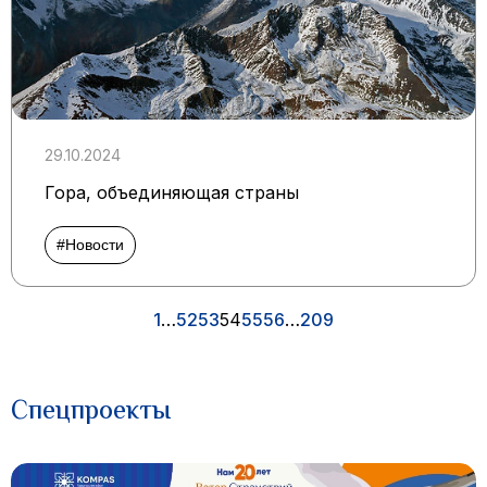
29.10.2024
Гора, объединяющая страны
#Новости
1
…
52
53
54
55
56
…
209
Спецпроекты