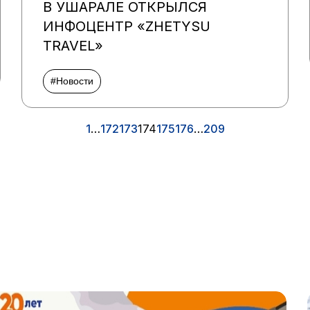
В УШАРАЛЕ ОТКРЫЛСЯ
ИНФОЦЕНТР «ZHETYSU
TRAVEL»
#Новости
1
…
172
173
174
175
176
…
209