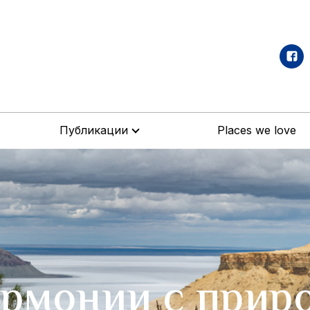
Публикации
Places we love
армонии с прир