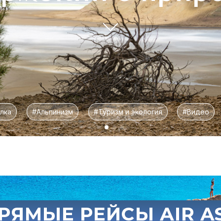
лка
#Альпинизм
#Туризм и экология
#Видео