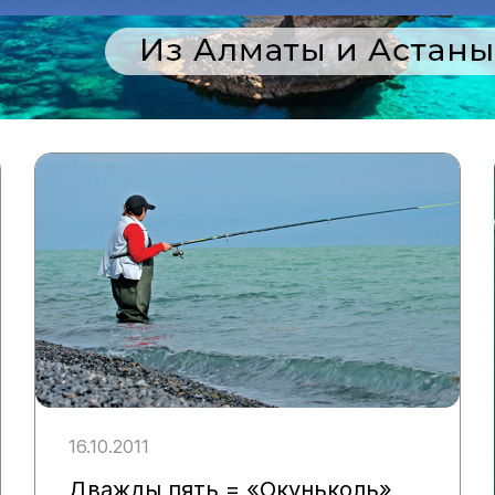
16.10.2011
Дважды пять = «Окуньколь»