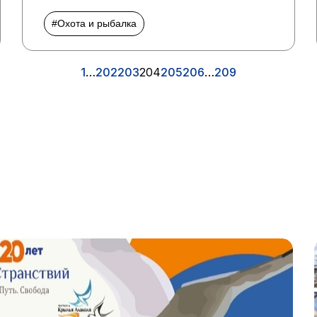
#Охота и рыбалка
1
…
202
203
204
205
206
…
209