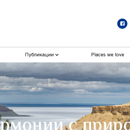
Публикации
Places we love
армонии с прир