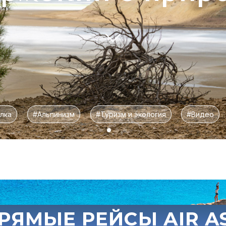
лка
#Альпинизм
#Туризм и экология
#Видео